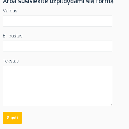
Arba susisiekite užpildydami šią formą
Vardas
El. paštas
Tekstas
Siųsti