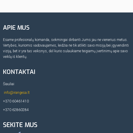
APIE MUS
Esame profesionalų komanda, sėkmingai dirbanti Jums jau ne vienerius metus.
Vertybės, kuriomis vadovaujamės, leidžia ne tik atlikti savo misiją bei įgyvendinti
viziją, bet ir yra tas veiksnys, dėl kurio sulaukiame teigiamų įvertinimų apie savo
veiklą iš klientų.
KONTAKTAI
Šiauliai
info@irangesa.lt
+370 60461410
+370 62860284
SEKITE MUS