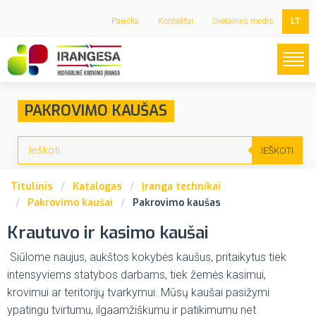
Paieška
Kontaktai
Svetainės medis
LT
PAKROVIMO KAUŠAS
IEŠKOTI
Titulinis
Katalogas
Įranga technikai
Pakrovimo kaušai
Pakrovimo kaušas
Krautuvo ir kasimo kaušai
Siūlome naujus, aukštos kokybės kaušus, pritaikytus tiek
intensyviems statybos darbams, tiek žemės kasimui,
krovimui ar teritorijų tvarkymui. Mūsų kaušai pasižymi
ypatingu tvirtumu, ilgaamžiškumu ir patikimumu net