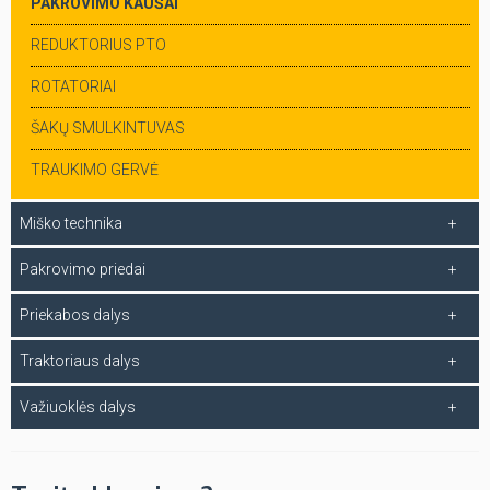
PAKROVIMO KAUŠAI
REDUKTORIUS PTO
ROTATORIAI
ŠAKŲ SMULKINTUVAS
TRAUKIMO GERVĖ
Miško technika
Pakrovimo priedai
Priekabos dalys
Traktoriaus dalys
Važiuoklės dalys