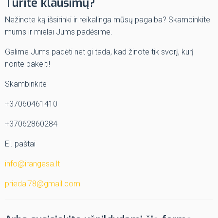
Turite klausimų?
Nežinote ką išsirinki ir reikalinga mūsų pagalba? Skambinkite
mums ir mielai Jums padėsime.
Galime Jums padėti net gi tada, kad žinote tik svorį, kurį
norite pakelti!
Skambinkite
+37060461410
+37062860284
El. paštai
info@irangesa.lt
priedai78@gmail.com