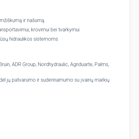
lgaamžiškumą ir našumą.
nsportavimui, krovimui bei tvarkymui.
 jūsų hidraulikos sistemoms.
Bruin, ADR Group, Nordhydraulic, Agriduarte, Palms,
ri dėl jų patvarumo ir suderinamumo su įvairių markių