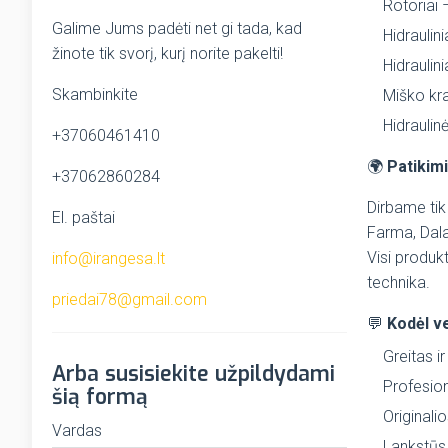
Rotoriai 
Galime Jums padėti net gi tada, kad
Hidraulini
žinote tik svorį, kurį norite pakelti!
Hidraulin
Skambinkite
Miško kra
Hidraulin
+37060461410
🌍
Patikimi
+37062860284
Dirbame tik
El. paštai
Farma, Dala
Visi produkt
info@irangesa.lt
technika.
priedai78@gmail.com
💬
Kodėl ve
Greitas i
Arba susisiekite užpildydami
Profesion
šią formą
Originali
Vardas
Lankstūs 