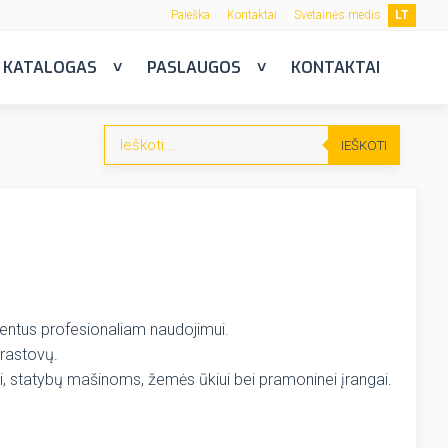
Paieška
Kontaktai
Svetainės medis
LT
KATALOGAS
PASLAUGOS
KONTAKTAI
IEŠKOTI
onentus profesionaliam naudojimui.
prastovų.
, statybų mašinoms, žemės ūkiui bei pramoninei įrangai.