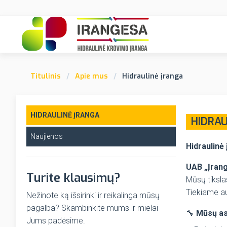
Titulinis
Apie mus
Hidraulinė įranga
HIDRAULINĖ ĮRANGA
HIDRAU
Naujienos
Hidraulinė
UAB „Įran
Turite klausimų?
Mūsų tikslas
Tiekiame au
Nežinote ką išsirinki ir reikalinga mūsų
pagalba? Skambinkite mums ir mielai
🔧
Mūsų as
Jums padėsime.