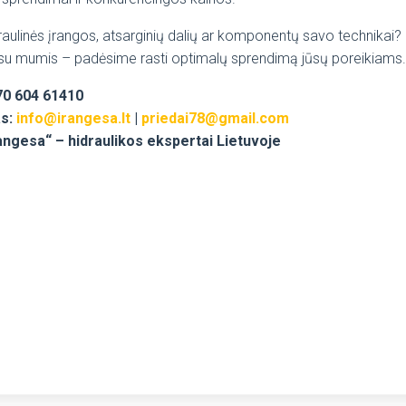
raulinės įrangos, atsarginių dalių ar komponentų savo technikai?
 su mumis – padėsime rasti optimalų sprendimą jūsų poreikiams.
370 604 61410
as:
info@irangesa.lt
|
priedai78@gmail.com
angesa“ – hidraulikos ekspertai Lietuvoje