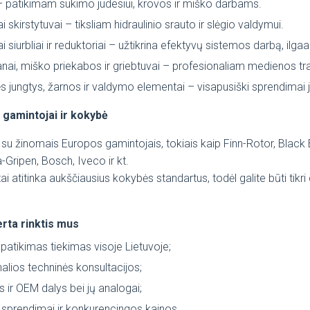
– patikimam sukimo judesiui, krovos ir miško darbams.
ai skirstytuvai – tiksliam hidraulinio srauto ir slėgio valdymui.
iai siurbliai ir reduktoriai – užtikrina efektyvų sistemos darbą, i
nai, miško priekabos ir griebtuvai – profesionaliam medienos tra
ės jungtys, žarnos ir valdymo elementai – visapusiški sprendimai
 gamintojai ir kokybė
 su žinomais Europos gamintojais, tokiais kaip Finn-Rotor, Black 
-Gripen, Bosch, Iveco ir kt.
ai atitinka aukščiausius kokybės standartus, todėl galite būti tik
rta rinktis mus
r patikimas tiekimas visoje Lietuvoje;
alios techninės konsultacijos;
os ir OEM dalys bei jų analogai;
sprendimai ir konkurencingos kainos.