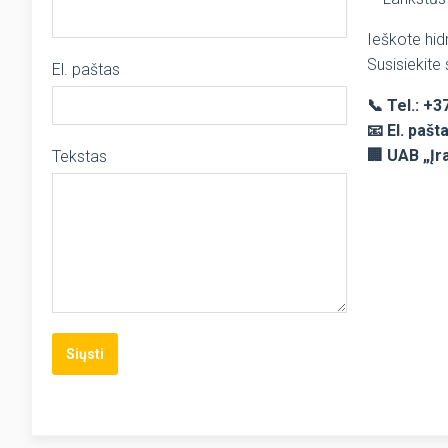
Ieškote hid
Susisiekite
El. paštas
📞 Tel.: +
📧 El. pašt
🏢 UAB „Įr
Tekstas
Siųsti