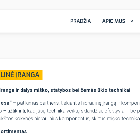
PRADŽIA
APIE MUS
LINĖ ĮRANGA
 įranga ir dalys miško, statybos bei žemės ūkio technikai
gesa“
– patikimas partneris, tiekiantis hidraulinę įrangą ir komp
 – užtikrinti, kad jūsų technika veiktų sklandžiai, efektyviai ir be 
kštos kokybės hidraulinius komponentus, skirtus miško technikai
ortimentas