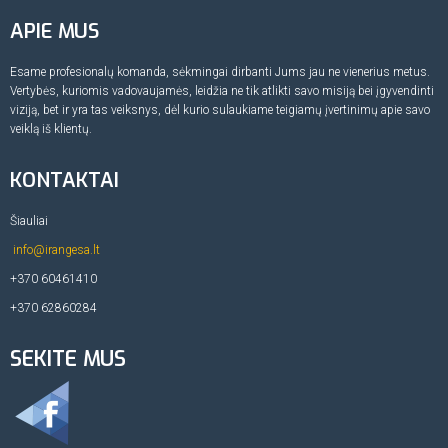
APIE MUS
Esame profesionalų komanda, sėkmingai dirbanti Jums jau ne vienerius metus.
Vertybės, kuriomis vadovaujamės, leidžia ne tik atlikti savo misiją bei įgyvendinti
viziją, bet ir yra tas veiksnys, dėl kurio sulaukiame teigiamų įvertinimų apie savo
veiklą iš klientų.
KONTAKTAI
Šiauliai
info@irangesa.lt
+370 60461410
+370 62860284
SEKITE MUS