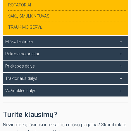
ROTATORIAI
ŠAKŲ SMULKINTUVAS
TRAUKIMO GERVĖ
Miško technika
Pakrovimo priedai
Priekabos dalys
Traktoriaus dalys
Važiuoklės dalys
Turite klausimų?
Nežinote ką išsirinki ir reikalinga mūsų pagalba? Skambinkite