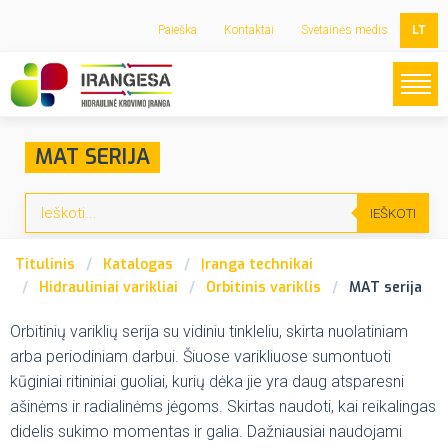
Paieška
Kontaktai
Svetainės medis
LT
MAT SERIJA
IEŠKOTI
Titulinis
Katalogas
Įranga technikai
Hidrauliniai varikliai
Orbitinis variklis
MAT serija
Orbitinių variklių serija su vidiniu tinkleliu, skirta nuolatiniam
arba periodiniam darbui.
Šiuose varikliuose sumontuoti
kūginiai ritininiai guoliai, kurių dėka jie yra daug atsparesni
ašinėms ir radialinėms jėgoms.
Skirtas naudoti, kai reikalingas
didelis sukimo momentas ir galia.
Dažniausiai naudojami