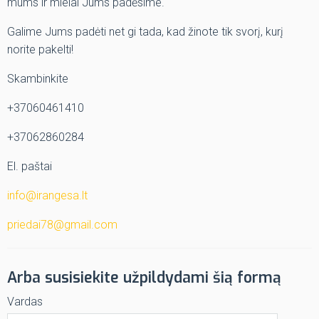
mums ir mielai Jums padėsime.
Galime Jums padėti net gi tada, kad žinote tik svorį, kurį
norite pakelti!
Skambinkite
+37060461410
+37062860284
El. paštai
info@irangesa.lt
priedai78@gmail.com
Arba susisiekite užpildydami šią formą
Vardas