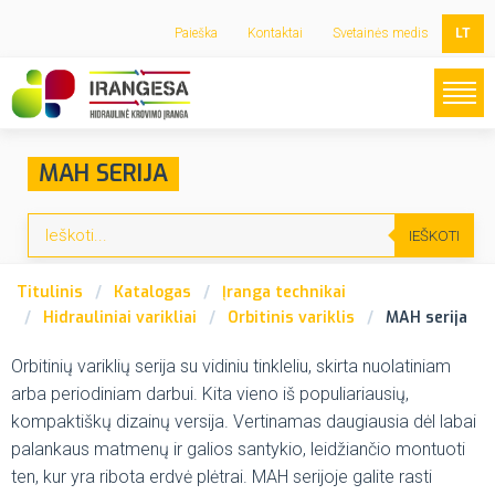
Paieška
Kontaktai
Svetainės medis
LT
MAH SERIJA
IEŠKOTI
Titulinis
Katalogas
Įranga technikai
Hidrauliniai varikliai
Orbitinis variklis
MAH serija
Orbitinių variklių serija su vidiniu tinkleliu, skirta nuolatiniam
arba periodiniam darbui.
Kita vieno iš populiariausių,
kompaktiškų dizainų versija.
Vertinamas daugiausia dėl labai
palankaus matmenų ir galios santykio, leidžiančio montuoti
ten, kur yra ribota erdvė plėtrai.
MAH serijoje galite rasti