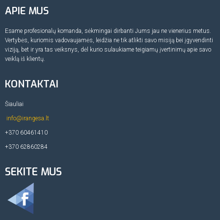
APIE MUS
Esame profesionalų komanda, sėkmingai dirbanti Jums jau ne vienerius metus.
Vertybės, kuriomis vadovaujamės, leidžia ne tik atlikti savo misiją bei įgyvendinti
viziją, bet ir yra tas veiksnys, dėl kurio sulaukiame teigiamų įvertinimų apie savo
veiklą iš klientų.
KONTAKTAI
Šiauliai
info@irangesa.lt
+370 60461410
+370 62860284
SEKITE MUS