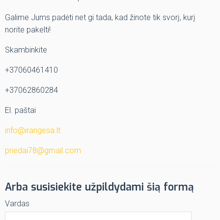
Galime Jums padėti net gi tada, kad žinote tik svorį, kurį
norite pakelti!
Skambinkite
+37060461410
+37062860284
El. paštai
info@irangesa.lt
priedai78@gmail.com
Arba susisiekite užpildydami šią formą
Vardas