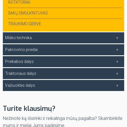
ROTATORIAI
ŠAKŲ SMULKINTUVAS
TRAUKIMO GERVĖ
Miško technika
Pakrovimo priedai
Priekabos dalys
Traktoriaus dalys
Važiuoklės dalys
Turite klausimų?
Nežinote ką išsirinki ir reikalinga mūsų pagalba? Skambinkite
mums ir mielai Jums padėsime.