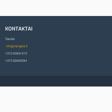
KONTAKTAI
Šiauliai
info@irangesa.lt
+370 60461410
+370 62860284