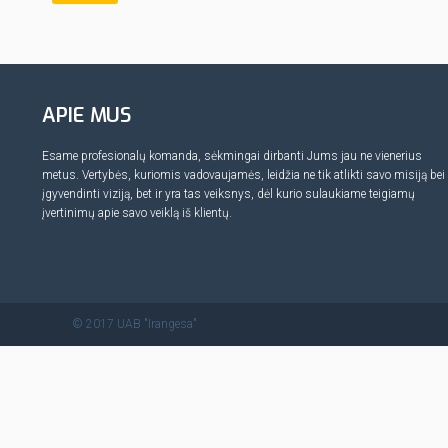
APIE MUS
Esame profesionalų komanda, sėkmingai dirbanti Jums jau ne vienerius
metus. Vertybės, kuriomis vadovaujamės, leidžia ne tik atlikti savo misiją bei
įgyvendinti viziją, bet ir yra tas veiksnys, dėl kurio sulaukiame teigiamų
įvertinimų apie savo veiklą iš klientų.
© 2017 UAB "Irangesa"